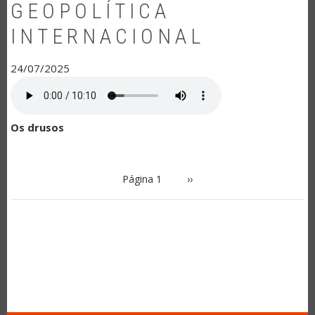
GEOPOLÍTICA
INTERNACIONAL
24/07/2025
Os drusos
PAGINAÇÃO
Página 1
Próxima
››
página