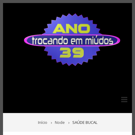
Pular
para
o
conteúdo
principal
TRILHA
Início
Node
SAÚDE BUCAL
DE