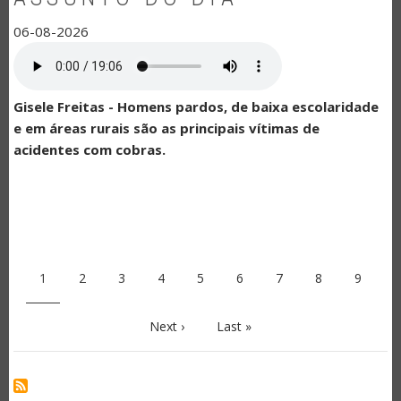
06-08-2026
Gisele Freitas - Homens pardos, de baixa escolaridade
e em áreas rurais são as principais vítimas de
acidentes com cobras.
PAGINAÇÃO
Página
1
Page
2
Page
3
Page
4
Page
5
Page
6
Page
7
Page
8
Page
9
atual
Próxima
Next ›
Última
Last »
página
página