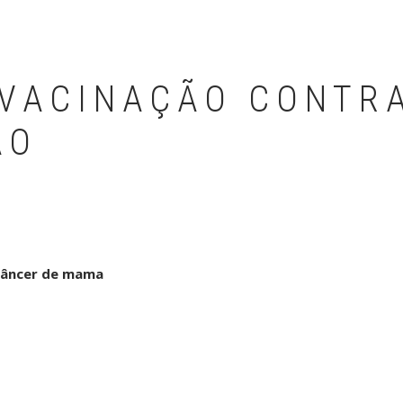
VACINAÇÃO CONTR
ÃO
câncer de mama