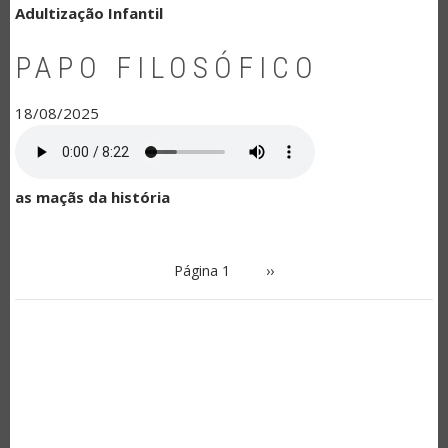
Adultização Infantil
PAPO FILOSÓFICO
18/08/2025
as maçãs da história
PAGINAÇÃO
Página 1
Próxima
››
página