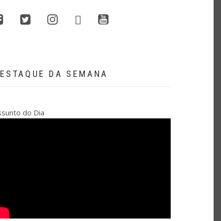
whatsapp
facebook
twitter
instagram
youtube
ESTAQUE DA SEMANA
ssunto do Dia