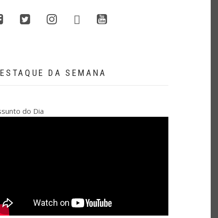
whatsapp
facebook
twitter
instagram
youtube
ESTAQUE DA SEMANA
ssunto do Dia