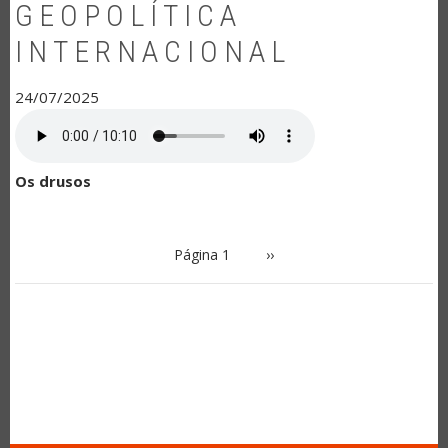
GEOPOLÍTICA
INTERNACIONAL
24/07/2025
Os drusos
PAGINAÇÃO
Página 1
Próxima
››
página