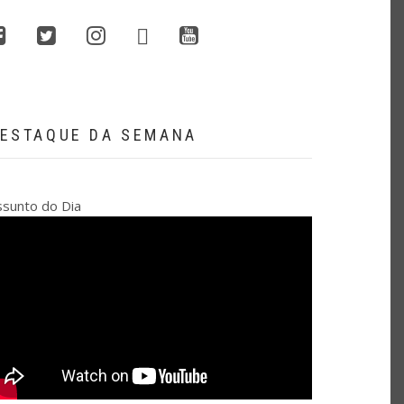
whatsapp
facebook
twitter
instagram
youtube
ESTAQUE DA SEMANA
ssunto do Dia