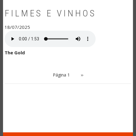
FILMES E VINHOS
18/07/2025
The Gold
PAGINAÇÃO
Página 1
Próxima
››
página