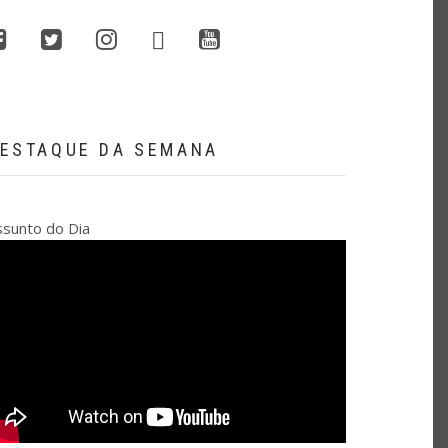
whatsapp
facebook
twitter
instagram
youtube
ESTAQUE DA SEMANA
ssunto do Dia