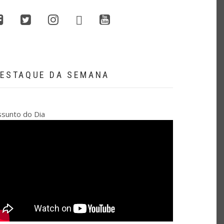
whatsapp
facebook
twitter
instagram
youtube
ESTAQUE DA SEMANA
ssunto do Dia